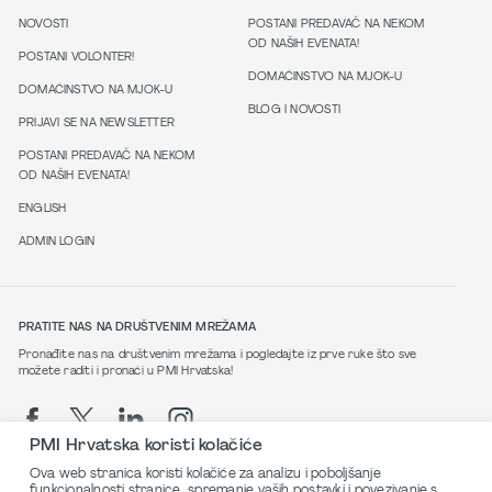
NOVOSTI
POSTANI PREDAVAČ NA NEKOM
OD NAŠIH EVENATA!
POSTANI VOLONTER!
DOMAĆINSTVO NA MJOK-U
DOMAĆINSTVO NA MJOK-U
BLOG I NOVOSTI
PRIJAVI SE NA NEWSLETTER
POSTANI PREDAVAČ NA NEKOM
OD NAŠIH EVENATA!
ENGLISH
ADMIN LOGIN
PRATITE NAS NA DRUŠTVENIM MREŽAMA
Pronađite nas na društvenim mrežama i pogledajte iz prve ruke što sve
možete raditi i pronaći u PMI Hrvatska!
PMI Hrvatska koristi kolačiće
Ova web stranica koristi kolačiće za analizu i poboljšanje
funkcionalnosti stranice, spremanje vaših postavki i povezivanje s