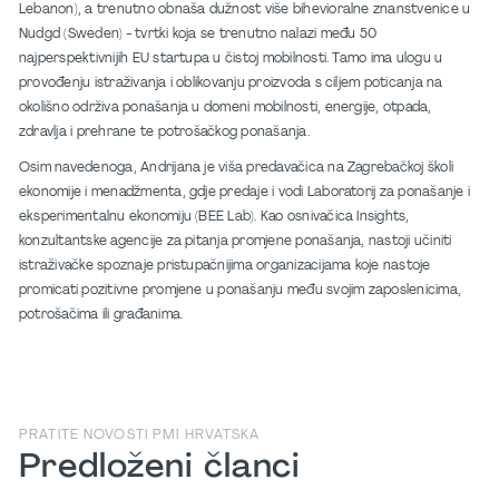
Lebanon), a trenutno obnaša dužnost više bihevioralne znanstvenice u
Nudgd (Sweden) - tvrtki koja se trenutno nalazi među 50
najperspektivnijih EU startupa u čistoj mobilnosti. Tamo ima ulogu u
provođenju istraživanja i oblikovanju proizvoda s ciljem poticanja na
okolišno održiva ponašanja u domeni mobilnosti, energije, otpada,
zdravlja i prehrane te potrošačkog ponašanja.
Osim navedenoga, Andrijana je viša predavačica na Zagrebačkoj školi
ekonomije i menadžmenta, gdje predaje i vodi Laboratorij za ponašanje i
eksperimentalnu ekonomiju (BEE Lab). Kao osnivačica Insights,
konzultantske agencije za pitanja promjene ponašanja, nastoji učiniti
istraživačke spoznaje pristupačnijima organizacijama koje nastoje
promicati pozitivne promjene u ponašanju među svojim zaposlenicima,
potrošačima ili građanima.
PRATITE NOVOSTI PMI HRVATSKA
Predloženi članci