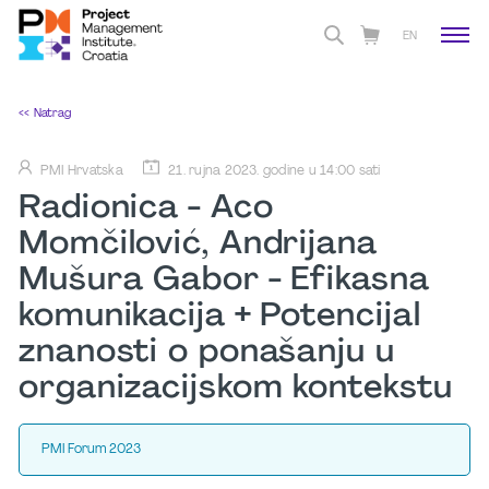
EN
<< Natrag
PMI Hrvatska
21. rujna 2023. godine u 14:00 sati
Radionica - Aco
Momčilović, Andrijana
Mušura Gabor - Efikasna
komunikacija + Potencijal
znanosti o ponašanju u
organizacijskom kontekstu
PMI Forum 2023