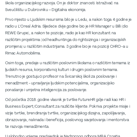
škola organizacijskog razvoja. On je doktor znanosti. Istraživač na
Sveučilištu u Dubrovniku – Digitalna ekonomija.
Prvo mjesto u Ljudskim resursima bilo je u Ledu, a nakon toga 4 godine je
radio u L’Oreal Adria. Sljedeće dvije godine bio je HR Manager u Billi (dio
REWE Grupe), a nakon te pozicije, radio je kao HR konzultant na
različitim projektima (od headhuntinga do rightsizinga i organizacijskih
promjena) u različitim industrijama. 3 godine bio je na poziciji CHRO-a u
Rimac Automobilima.
Osim toga, predaje u različitim poslovnim školama o različitim temama iz
ljudskih resursa, korporativnoj kulturi i drugim poslovnim temama.
Trenutno je gostujući profesor na Švicarskoj školi za poslovanje i
menadžment - upravljanje ljudskim potencijalima, organizacijsko
ponašanje i umjetna inteligencija za poslovanje.
Od početka 2018. godine vlasnik je tvrtke FutureHR gdje radi kao HR i
Business Expert/Consultant za različite klijente. Pokriva projekte misije i
vizije tvrtke, brendiranja tvrtke, organizacijskog dizajna, zapošljavanja,
obrazovanja, naknada i beneficija, poslovnog savjetovanja i mentorstva
te razvoja menadžmenta.
U slobodno vrijeme predsjednik je Nadzornog odbora MBA Croatia,