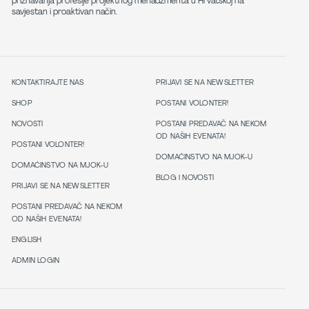
priznavanja profesije projektnog menadžmenta u Hrvatskoj na
savjestan i proaktivan način.
KONTAKTIRAJTE NAS
PRIJAVI SE NA NEWSLETTER
SHOP
POSTANI VOLONTER!
NOVOSTI
POSTANI PREDAVAČ NA NEKOM
OD NAŠIH EVENATA!
POSTANI VOLONTER!
DOMAĆINSTVO NA MJOK-U
DOMAĆINSTVO NA MJOK-U
BLOG I NOVOSTI
PRIJAVI SE NA NEWSLETTER
POSTANI PREDAVAČ NA NEKOM
OD NAŠIH EVENATA!
ENGLISH
ADMIN LOGIN