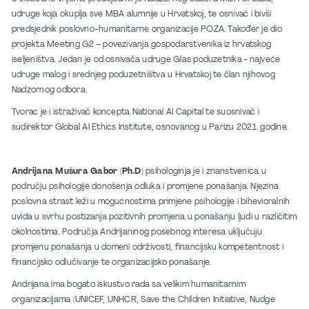
udruge koja okuplja sve MBA alumnije u Hrvatskoj, te osnivač i bivši
predsjednik poslovno-humanitarne organizacije POZA. Također je dio
projekta Meeting G2 – povezivanja gospodarstvenika iz hrvatskog
iseljeništva. Jedan je od osnivača udruge Glas poduzetnika - najveće
udruge malog i srednjeg poduzetništva u Hrvatskoj te član njihovog
Nadzornog odbora.
Tvorac je i istraživač koncepta National AI Capital te suosnivač i
sudirektor Global AI Ethics Institute, osnovanog u Parizu 2021. godine.
Andrijana Mušura Gabor (Ph.D)
psihologinja je i znanstvenica u
području psihologije donošenja odluka i promjene ponašanja. Njezina
poslovna strast leži u mogućnostima primjene psihologije i bihevioralnih
uvida u svrhu postizanja pozitivnih promjena u ponašanju ljudi u različitim
okolnostima. Područja Andrijaninog posebnog interesa uključuju
promjenu ponašanja u domeni održivosti, financijsku kompetentnost i
financijsko odlučivanje te organizacijsko ponašanje.
Andrijana ima bogato iskustvo rada sa velikim humanitarnim
organizacijama (UNICEF, UNHCR, Save the Children Initiative, Nudge