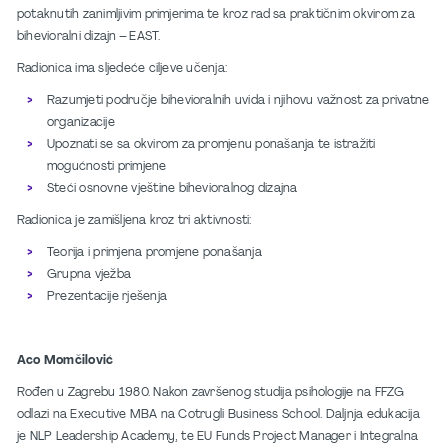
potaknutih zanimljivim primjerima te kroz rad sa praktičnim okvirom za
bihevioralni dizajn – EAST.
Radionica ima sljedeće ciljeve učenja:
Razumjeti područje bihevioralnih uvida i njihovu važnost za privatne
organizacije
Upoznati se sa okvirom za promjenu ponašanja te istražiti
mogućnosti primjene
Steći osnovne vještine bihevioralnog dizajna
Radionica je zamišljena kroz tri aktivnosti:
Teorija i primjena promjene ponašanja
Grupna vježba
Prezentacije rješenja
Aco Momčilović
Rođen u Zagrebu 1980. Nakon završenog studija psihologije na FFZG
odlazi na Executive MBA na Cotrugli Business School. Daljnja edukacija
je NLP Leadership Academy, te EU Funds Project Manager i Integralna