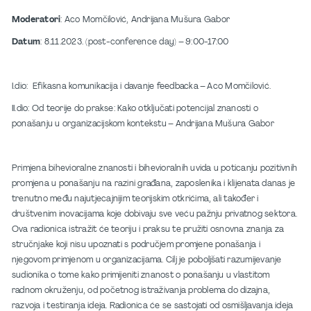
Moderatori
: Aco Momčilović, Andrijana Mušura Gabor
Datum
: 8.11.2023. (post-conference day) – 9:00-17:00
I.dio: Efikasna komunikacija i davanje feedbacka – Aco Momčilović.
II.dio: Od teorije do prakse: Kako otključati potencijal znanosti o
ponašanju u organizacijskom kontekstu – Andrijana Mušura Gabor
Primjena bihevioralne znanosti i bihevioralnih uvida u poticanju pozitivnih
promjena u ponašanju na razini građana, zaposlenika i klijenata danas je
trenutno među najutjecajnijim teorijskim otkrićima, ali također i
društvenim inovacijama koje dobivaju sve veću pažnju privatnog sektora.
Ova radionica istražit će teoriju i praksu te pružiti osnovna znanja za
stručnjake koji nisu upoznati s područjem promjene ponašanja i
njegovom primjenom u organizacijama. Cilj je poboljšati razumijevanje
sudionika o tome kako primijeniti znanost o ponašanju u vlastitom
radnom okruženju, od početnog istraživanja problema do dizajna,
razvoja i testiranja ideja. Radionica će se sastojati od osmišljavanja ideja