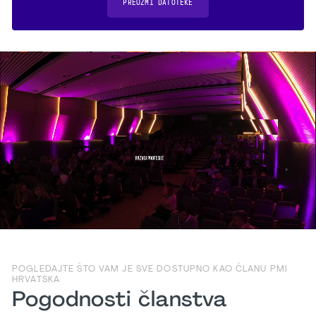
PREUZMI DATOTEKE
20 years of Croatian Chapter
joining PMI
POGLEDAJTE ŠTO VAM JE SVE DOSTUPNO KAO ČLANU PMI
HRVATSKA
Pogodnosti članstva