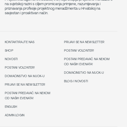
na svjetskoj razini s ciljem promicanja primjene, razumijevanja i
priznavanja profesije projektnog menadžmenta u Hrvatskoj na
savjestan i proaktivan način.
KONTAKTIRAJTE NAS
PRIJAVI SE NA NEWSLETTER
SHOP
POSTANI VOLONTER!
NOVOSTI
POSTANI PREDAVAČ NA NEKOM
OD NAŠIH EVENATA!
POSTANI VOLONTER!
DOMAĆINSTVO NA MJOK-U
DOMAĆINSTVO NA MJOK-U
BLOG I NOVOSTI
PRIJAVI SE NA NEWSLETTER
POSTANI PREDAVAČ NA NEKOM
OD NAŠIH EVENATA!
ENGLISH
ADMIN LOGIN