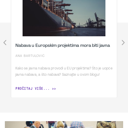
Nabava u Europskim projektima mora biti javna
ANA BARTULOVIĆ
Kako se javna nabava provodi u EU projektima? Što je uopće
javna nabava, a što nabava? Saznajte u ovom blogu!
PROČITAJ VIŠE...