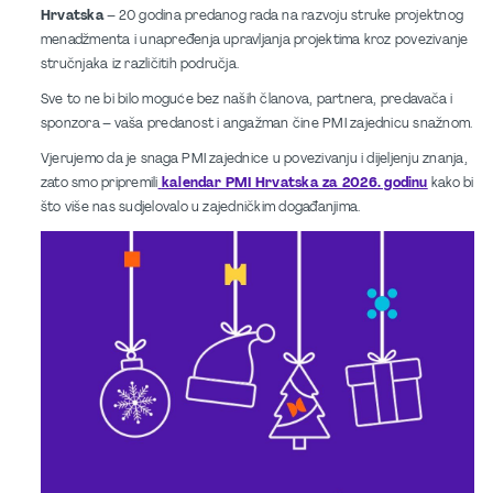
Hrvatska
– 20 godina predanog rada na razvoju struke projektnog
menadžmenta i unapređenja upravljanja projektima kroz povezivanje
stručnjaka iz različitih područja.
Sve to ne bi bilo moguće bez naših članova, partnera, predavača i
sponzora – vaša predanost i angažman čine PMI zajednicu snažnom.
Vjerujemo da je snaga PMI zajednice u povezivanju i dijeljenju znanja,
zato smo pripremili
kalendar
PMI Hrvatska za 2026. godinu
kako bi
što više nas sudjelovalo u zajedničkim događanjima.