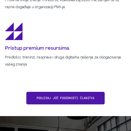
Proširite svoje znanje i mrežu uz videosadržaj uživo i na zahtjev te uz
razne događaje u organizaciji PMI-ja
Pristup premium resursima
Predlošci, treninzi, rasprave i druga digitalna rješenja za obogaćivanje
vašeg znanja
POGLEDAJ JOŠ POGODNOSTI ČLANSTVA