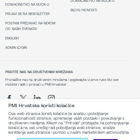
DOMAĆINSTVO NA MJOK-U
DOMAĆINSTVO NA MJOK-U
BLOG I NOVOSTI
PRIJAVI SE NA NEWSLETTER
POSTANI PREDAVAČ NA NEKOM
OD NAŠIH EVENATA!
ENGLISH
ADMIN LOGIN
PRATITE NAS NA DRUŠTVENIM MREŽAMA
Pronađite nas na društvenim mrežama i pogledajte iz prve ruke što sve
možete raditi i pronaći u PMI Hrvatska!
PMI Hrvatska koristi kolačiće
Ova web stranica koristi kolačiće za analizu i poboljšanje
funkcionalnosti stranice, spremanje vaših postavki i povezivanje s
društvenim medijima. Klikom na “Prihvati” pristajete na pohranjivanje
Politika privatnosti
kolačića na vaš uređaj radi poboljšanja web stranice, analize
korištenja web stranice i pomoći u našim marketinškim aktivnostima.
© 2026 PMI Croatia. Sva prava pridržana.