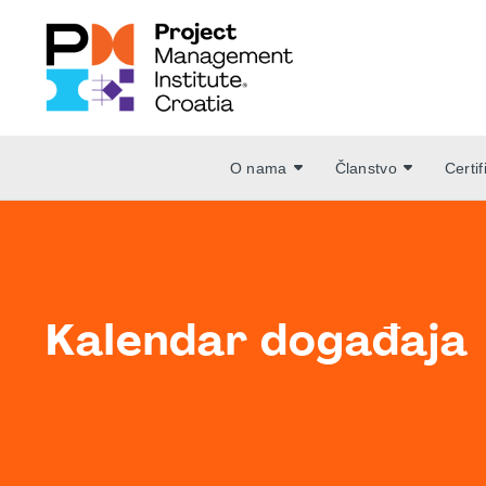
O nama
Članstvo
Certif
Kalendar događaja