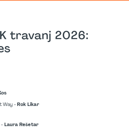
K travanj 2026:
es
Kos
rt Way -
Rok Likar
 -
Laura Rešetar