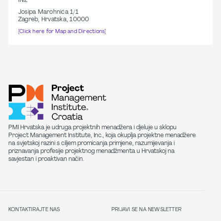
IN2
Josipa Marohnića 1/1
Zagreb, Hrvatska, 10000
[Click here for Map and Directions]
PMI Hrvatska je udruga projektnih menadžera i djeluje u sklopu
Project Management Institute, Inc., koja okuplja projektne menadžere
na svjetskoj razini s ciljem promicanja primjene, razumijevanja i
priznavanja profesije projektnog menadžmenta u Hrvatskoj na
savjestan i proaktivan način.
KONTAKTIRAJTE NAS
PRIJAVI SE NA NEWSLETTER