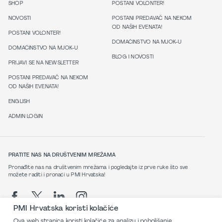
SHOP
POSTANI VOLONTER!
NOVOSTI
POSTANI PREDAVAČ NA NEKOM
OD NAŠIH EVENATA!
POSTANI VOLONTER!
DOMAĆINSTVO NA MJOK-U
DOMAĆINSTVO NA MJOK-U
BLOG I NOVOSTI
PRIJAVI SE NA NEWSLETTER
POSTANI PREDAVAČ NA NEKOM
OD NAŠIH EVENATA!
ENGLISH
ADMIN LOGIN
PRATITE NAS NA DRUŠTVENIM MREŽAMA
Pronađite nas na društvenim mrežama i pogledajte iz prve ruke što sve
možete raditi i pronaći u PMI Hrvatska!
PMI Hrvatska koristi kolačiće
Ova web stranica koristi kolačiće za analizu i poboljšanje