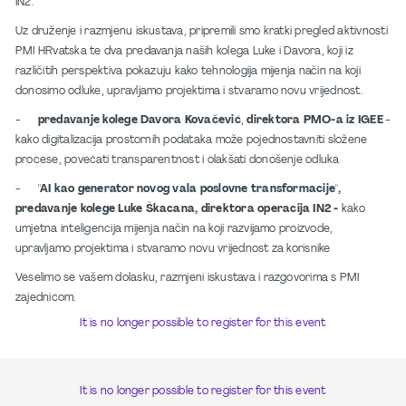
IN2.
Uz druženje i razmjenu iskustava, pripremili smo kratki pregled aktivnosti
PMI HRvatska te dva predavanja naših kolega Luke i Davora, koji iz
različitih perspektiva pokazuju kako tehnologija mijenja način na koji
donosimo odluke, upravljamo projektima i stvaramo novu vrijednost.
-
predavanje kolege Davora Kovačević
,
direktora PMO-a iz IGEE
-
kako digitalizacija prostornih podataka može pojednostavniti složene
procese, povećati transparentnost i olakšati donošenje odluka
-
"AI kao generator novog vala poslovne transformacije",
predavanje kolege Luke Škacana, direktora operacija IN2 -
kako
umjetna inteligencija mijenja način na koji razvijamo proizvode,
upravljamo projektima i stvaramo novu vrijednost za korisnike
Veselimo se vašem dolasku, razmjeni iskustava i razgovorima s PMI
zajednicom.
It is no longer possible to register for this event
It is no longer possible to register for this event