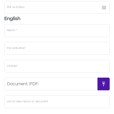
Rok za prijavu
English
Naslov *
Ime poduzeća*
Lokacija*
Document (PDF)
Link to description or document