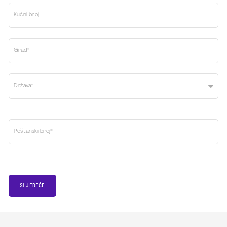
Kućni broj
Grad*
Država*
Poštanski broj*
SLJEDEĆE