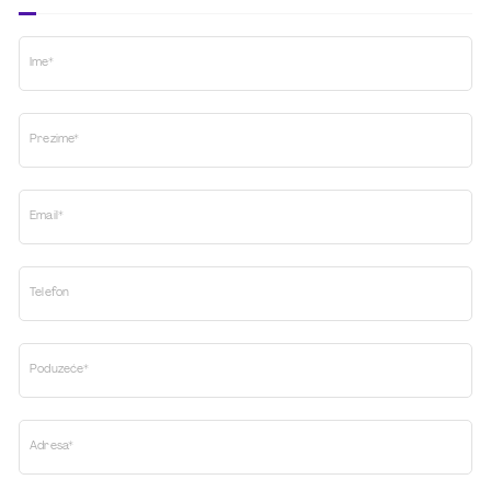
Ime*
Prezime*
Email*
Telefon
Poduzeće*
Adresa*