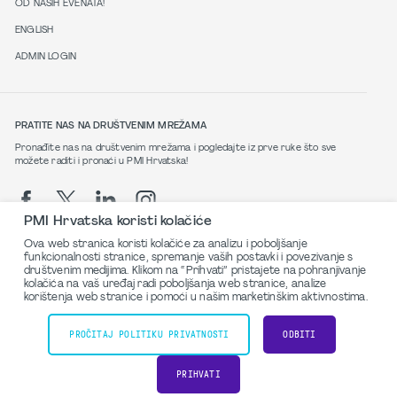
OD NAŠIH EVENATA!
ENGLISH
ADMIN LOGIN
PRATITE NAS NA DRUŠTVENIM MREŽAMA
Pronađite nas na društvenim mrežama i pogledajte iz prve ruke što sve
možete raditi i pronaći u PMI Hrvatska!
PMI Hrvatska koristi kolačiće
Ova web stranica koristi kolačiće za analizu i poboljšanje
funkcionalnosti stranice, spremanje vaših postavki i povezivanje s
društvenim medijima. Klikom na “Prihvati” pristajete na pohranjivanje
Politika privatnosti
kolačića na vaš uređaj radi poboljšanja web stranice, analize
korištenja web stranice i pomoći u našim marketinškim aktivnostima.
© 2026 PMI Croatia. Sva prava pridržana.
PROČITAJ POLITIKU PRIVATNOSTI
ODBITI
Powered by
PRIHVATI