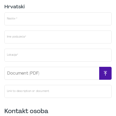
Hrvatski
Naslov *
Ime poduzeća*
Lokacija*
Document (PDF)
Link to description or document
Kontakt osoba